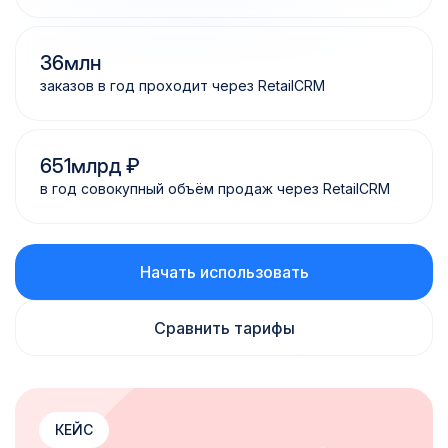
36
млн
заказов в год проходит через RetailCRM
651
млрд ₽
в год совокупный объём продаж через RetailCRM
Начать использовать
Сравнить тарифы
КЕЙС
КЕЙС
КЕЙС
КЕЙС